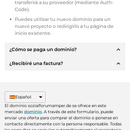
transferirá a su proveedor (mediante Auth-
Code).
Puedes utilizar tu nuevo dominio para un
nuevo proyecto o redirigirlo a tu página de
inicio existente.
expand_less
¿Cómo se paga un dominio?
expand_less
¿Recibiré una factura?
Tras llegar a un acuerdo, el propietario le
informará de los detalles del pago. A
continuación, el propietario le facilitará los datos
Sí, el vendedor le enviará la factura
bancarios SEPA y, si lo desea, también le ofrecerá
correspondiente. Para precios de compra
Paypal u otros métodos de pago.
superiores, también recibirá un contrato de
Español
compra adicional si lo solicita.
Indique siempre el nombre de dominio y el
El dominio sozialforumamper.de se ofrece en este
número de factura al realizar la transferencia.
mercado
dominio
. A través de este formulario, puede
enviar una oferta para comprar el dominio o ponerse en
contacto directamente con la persona responsable. Todas