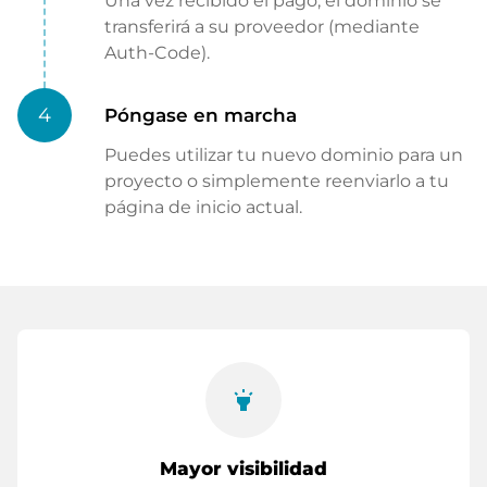
Una vez recibido el pago, el dominio se
transferirá a su proveedor (mediante
Auth-Code).
4
Póngase en marcha
Puedes utilizar tu nuevo dominio para un
proyecto o simplemente reenviarlo a tu
página de inicio actual.
highlight
Mayor visibilidad